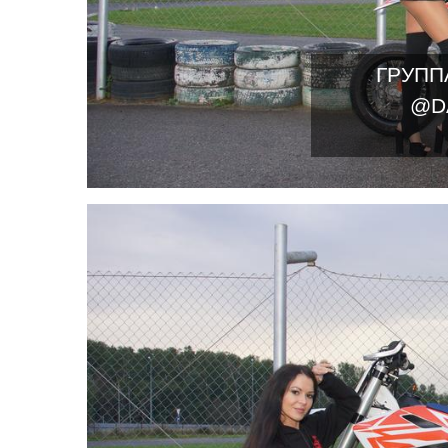
ГРУПП
@D