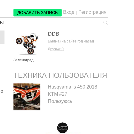
Вход
Регистрация
|
ДОБАВИТЬ ЗАПИСЬ
РЫ
DDB
Был(-а) на сайте год назад
Друзья: 0
Зеленоград
ТЕХНИКА ПОЛЬЗОВАТЕЛЯ
Husqvarna fs 450 2018
то
KTM #27
Пользуюсь