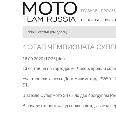
ГЛАВНАЯ
ПРОИЗВ
НОВОСТИ
ТИПЫ 
ddb
статья (вы здесь)
4 ЭТАП ЧЕМПИОНАТА СУПЕР
16.09.2020 [17:26],
ddb
13 сентября на картодроме Лидер, прошли сор
Участвовали классы: Дети-минимотард PW50 +
S1.
В заезде Супермото S4 было две подгруппы Pro
В начале второго заезда пошел дождь, заезд п