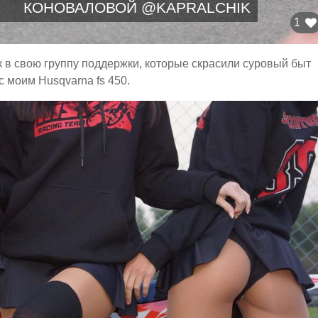
КОНОВАЛОВОЙ @KAPRALCHIK
1
 в свою группу поддержки, которые скрасили суровый быт
 моим Husqvarna fs 450.