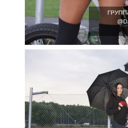
ГРУПП
@D