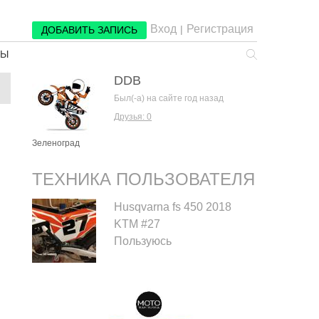
Вход
Регистрация
|
ДОБАВИТЬ ЗАПИСЬ
РЫ
DDB
Был(-а) на сайте год назад
Друзья: 0
Зеленоград
ТЕХНИКА ПОЛЬЗОВАТЕЛЯ
Husqvarna fs 450 2018
KTM #27
Пользуюсь