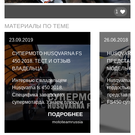
1
МАТЕРИАЛЫ ПО ТЕМЕ
23.09.2019
26.06.2018
СУПЕРМОТО HUSQVARNA FS
HUSQVARN
450 2018. ТЕСТ И ОТЗЫВ
ПРЕДСТАВ
ВЛАДЕЛЬЦА
МОДЕЛЬ FS
Интервью с владельцем
Husqvarna M
Husqvarna fs 450 2018.
гордостью с
Специфика заводского
представляе
супермотарда. Узнаем плюсы и
FS450 супер
минусы владения супермото
модельном р
ПОДРОБНЕЕ
Husqvarna FS 450, узнаем на
FS450 полу
mototeamrussia
сколько она ресурсная, как она
облик. Инж
валит и естественно сгоняем
Motorcycles