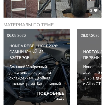
3
МАТЕРИАЛЫ ПО ТЕМЕ
06.08.2026
28.07.2026
HONDA REBEL 1100T 2026:
САМЫЙ ЮНЫЙ ИЗ
NORTON AT
БЭГГЕРОВ
ПЕРВЫЙ Т
Большой V-образный
Norton пред
двигатель с воздушным
adventure-ф
охлаждением. Двойная
2026 в двух 
стальная рама. Каплевидный
и Atlas GT.
бензобак. Штанги толкателей.
одной архите
ПОДРОБНЕЕ
Оребрение цилиндров.
важными от
zheka
Платформы для ног. И,