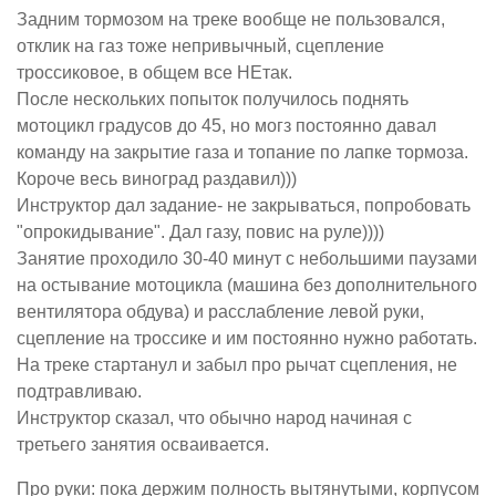
Задним тормозом на треке вообще не пользовался,
отклик на газ тоже непривычный, сцепление
троссиковое, в общем все НЕтак.
После нескольких попыток получилось поднять
мотоцикл градусов до 45, но могз постоянно давал
команду на закрытие газа и топание по лапке тормоза.
Короче весь виноград раздавил)))
Инструктор дал задание- не закрываться, попробовать
"опрокидывание". Дал газу, повис на руле))))
Занятие проходило 30-40 минут с небольшими паузами
на остывание мотоцикла (машина без дополнительного
вентилятора обдува) и расслабление левой руки,
сцепление на троссике и им постоянно нужно работать.
На треке стартанул и забыл про рычат сцепления, не
подтравливаю.
Инструктор сказал, что обычно народ начиная с
третьего занятия осваивается.
Про руки: пока держим полность вытянутыми, корпусом