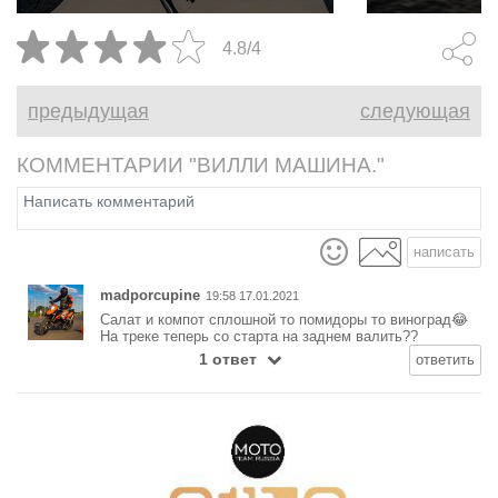
конечно, мощная
аудиосистема. Таков
4.8/4
традиционный портрет
классического бэггера. Именно
предыдущая
следующая
таким Honda Rebel 1100T 2026
не является ни на йоту.
КОММЕНТАРИИ "ВИЛЛИ МАШИНА."
написать
madporcupine
19:58 17.01.2021
Салат и компот сплошной то помидоры то виноград😂
На треке теперь со старта на заднем валить??
1 ответ
ответить